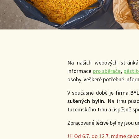
Na našich webových stránká
informace
pro sběrače
,
pěstit
osoby. Veškeré potřebné infor
V současné době je firma
BYL
sušených bylin
. Na trhu půs
tuzemského trhu a úspěšně spo
Zpracované léčivé byliny jsou u
!!! Od 6.7. do 12.7. máme cel