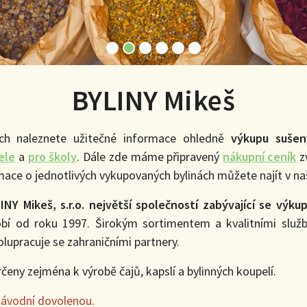
BYLINY Mikeš
ch naleznete užitečné informace ohledně
výkupu sušen
ele
a
pro školy
. Dále zde máme připravený
nákupní ceník
z
mace o jednotlivých vykupovaných bylinách můžete najít v 
INY Mikeš, s.r.o.
největší společností zabývající se výk
obí od roku 1997. Širokým sortimentem a kvalitními služb
lupracuje se zahraničními partnery.
rčeny zejména k výrobě čajů, kapslí a bylinných koupelí.
ozávodní dovolenou.