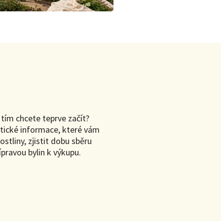
s tím chcete teprve začít?
aktické informace, které vám
tliny, zjistit dobu sběru
ípravou bylin k výkupu.